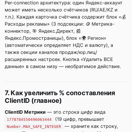
Per-connection архитектура: один Яндекс-аккаунт
может иметь несколько счётчиков (RU/AE/KZ и
т.п.). Каждая карточка счётчика содержит блок «💰
Расходы рекламы» (3 подсекции: 🪙 Метрика-
коннектор, 🎯 Яндекс.Директ, 📰
Яндекс.Промостраницы), блок «🌍 Регион»
(автоматически определяет НДС и валюту), а
также секции каналов продаж/юр.лиц/
расширенных настроек. Кнопка «Удалить ВСЕ
данные» в самом низу — необратимое действие.
7. Как увеличить % сопоставления
ClientID (главное)
ClientID Метрики
— это
строка цифр
вида
(19 цифр, превышает
1778784550496063444
— храните как строку,
Number.MAX_SAFE_INTEGER