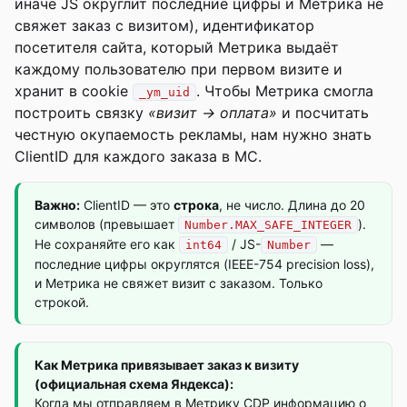
иначе JS округлит последние цифры и Метрика не
свяжет заказ с визитом), идентификатор
посетителя сайта, который Метрика выдаёт
каждому пользователю при первом визите и
хранит в cookie
. Чтобы Метрика смогла
_ym_uid
построить связку
«визит → оплата»
и посчитать
честную окупаемость рекламы, нам нужно знать
ClientID для каждого заказа в МС.
Важно:
ClientID — это
строка
, не число. Длина до 20
символов (превышает
).
Number.MAX_SAFE_INTEGER
Не сохраняйте его как
/ JS-
—
int64
Number
последние цифры округлятся (IEEE-754 precision loss),
и Метрика не свяжет визит с заказом. Только
строкой.
Как Метрика привязывает заказ к визиту
(официальная схема Яндекса):
Когда мы отправляем в Метрику CDP информацию о