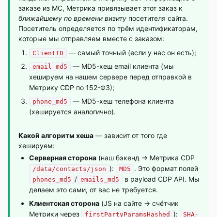
заказе из МС, Метрика привязывает этот заказ к
ближайшему по времени визиту
посетителя сайта.
Посетитель определяется по трём идентификаторам,
которые мы отправляем вместе с заказом:
— самый точный (если у нас он есть);
ClientID
— MD5-хеш email клиента (мы
email_md5
хешируем на нашем сервере перед отправкой в
Метрику CDP по 152-ФЗ);
— MD5-хеш телефона клиента
phone_md5
(хешируется аналогично).
Какой алгоритм хеша
— зависит от того где
хешируем:
Серверная сторона
(наш бэкенд → Метрика CDP
):
. Это формат полей
/data/contacts/json
MD5
/
в payload CDP API. Мы
phones_md5
emails_md5
делаем это сами, от вас не требуется.
Клиентская сторона
(JS на сайте → счётчик
Метрики через
):
firstPartyParamsHashed
SHA-