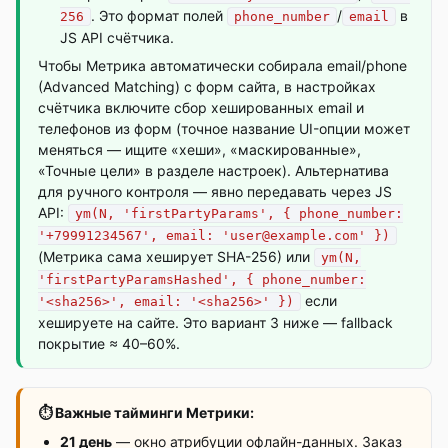
. Это формат полей
/
в
256
phone_number
email
JS API счётчика.
Чтобы Метрика автоматически собирала email/phone
(Advanced Matching) с форм сайта, в настройках
счётчика включите сбор хешированных email и
телефонов из форм (точное название UI-опции может
меняться — ищите «хеши», «маскированные»,
«Точные цели» в разделе настроек). Альтернатива
для ручного контроля — явно передавать через JS
API:
ym(N, 'firstPartyParams', { phone_number:
'+79991234567', email: 'user@example.com' })
(Метрика сама хеширует SHA-256) или
ym(N,
'firstPartyParamsHashed', { phone_number:
если
'<sha256>', email: '<sha256>' })
хешируете на сайте. Это вариант 3 ниже — fallback
покрытие ≈ 40–60%.
⏱ Важные тайминги Метрики:
21 день
— окно атрибуции офлайн-данных. Заказ