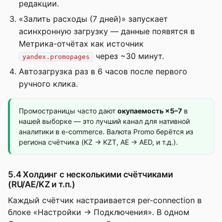
редакции.
«Залить расходы (7 дней)» запускает
асинхронную загрузку — данные появятся в
Метрика-отчётах как источник
через ~30 минут.
yandex.promopages
Автозагрузка раз в 6 часов после первого
ручного клика.
Промостраницы часто дают
окупаемость ×5–7
в
нашей выборке — это лучший канал для нативной
аналитики в e-commerce. Валюта Promo берётся из
региона счётчика (KZ → KZT, AE → AED, и т.д.).
5.4 Холдинг с несколькими счётчиками
(RU/AE/KZ и т.п.)
Каждый счётчик настраивается per-connection в
блоке «Настройки → Подключения». В одном