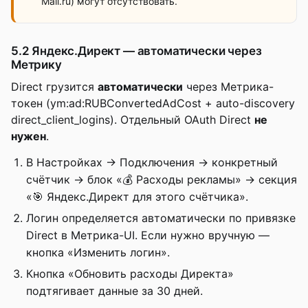
Mail.ru) могут отсутствовать.
5.2 Яндекс.Директ — автоматически через
Метрику
Direct грузится
автоматически
через Метрика-
токен (ym:ad:RUBConvertedAdCost + auto-discovery
direct_client_logins). Отдельный OAuth Direct
не
нужен
.
В Настройках → Подключения → конкретный
счётчик → блок «💰 Расходы рекламы» → секция
«🎯 Яндекс.Директ для этого счётчика».
Логин определяется автоматически по привязке
Direct в Метрика-UI. Если нужно вручную —
кнопка «Изменить логин».
Кнопка «Обновить расходы Директа»
подтягивает данные за 30 дней.