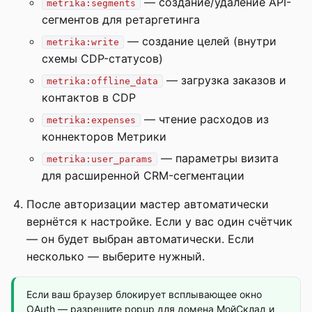
— создание/удаление API-
metrika:segments
сегментов для ретаргетинга
— создание целей (внутри
metrika:write
схемы CDP-статусов)
— загрузка заказов и
metrika:offline_data
контактов в CDP
— чтение расходов из
metrika:expenses
коннекторов Метрики
— параметры визита
metrika:user_params
для расширенной CRM-сегментации
После авторизации мастер автоматически
вернётся к настройке. Если у вас один счётчик
— он будет выбран автоматически. Если
несколько — выберите нужный.
Если ваш браузер блокирует всплывающее окно
OAuth — разрешите popup для домена МойСклад и